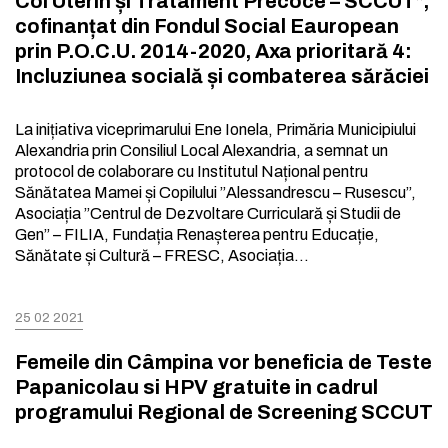
Col Uterin și Tratament Precoce – SCCUT”,
cofinanțat din Fondul Social Eauropean
prin P.O.C.U. 2014-2020, Axa prioritară 4:
Incluziunea socială și combaterea sărăciei
La inițiativa viceprimarului Ene Ionela, Primăria Municipiului
Alexandria prin Consiliul Local Alexandria, a semnat un
protocol de colaborare cu Institutul Național pentru
Sănătatea Mamei și Copilului ”Alessandrescu – Rusescu”,
Asociația ”Centrul de Dezvoltare Curriculară și Studii de
Gen” – FILIA, Fundația Renașterea pentru Educație,
Sănătate și Cultură – FRESC, Asociația…
25 02 2021
Femeile din Câmpina vor beneficia de Teste
Papanicolau si HPV gratuite in cadrul
programului Regional de Screening SCCUT