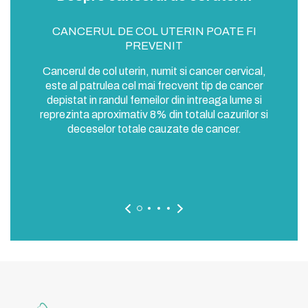
de
CANCERUL DE COL UTERIN POATE FI
Ca
n. La
PREVENIT
mod
20 
Cancerul de col uterin, numit si cancer cervical,
e de
c
este al patrulea cel mai frecvent tip de cancer
or de
ca
depistat in randul femeilor din intreaga lume si
este
reprezinta aproximativ 8% din totalul cazurilor si
nitale
deceselor totale cauzate de cancer.