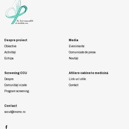
Despre proiect
Media
Obiective
Evenimente
Activități
Comunicate de presa
Echipa
Noutăți
Screening CCU
Afiliere cabinete medicină
Despre
Link-uri utile
Comunități vizate
Contact
Program screening
Contact
sccut@insmc.ro