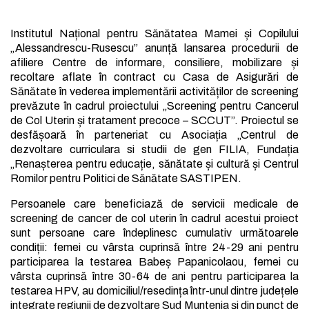
Institutul Național pentru Sănătatea Mamei și Copilului
„Alessandrescu-Rusescu” anunță lansarea procedurii de
afiliere Centre de informare, consiliere, mobilizare și
recoltare aflate în contract cu Casa de Asigurări de
Sănătate în vederea implementării activităților de screening
prevăzute în cadrul proiectului „Screening pentru Cancerul
de Col Uterin și tratament precoce – SCCUT”. Proiectul se
desfășoară în parteneriat cu Asociația „Centrul de
dezvoltare curriculara si studii de gen FILIA, Fundația
„Renașterea pentru educație, sănătate și cultură și Centrul
Romilor pentru Politici de Sănătate SASTIPEN.
Persoanele care beneficiază de servicii medicale de
screening de cancer de col uterin în cadrul acestui proiect
sunt persoane care îndeplinesc cumulativ următoarele
condiții: femei cu vârsta cuprinsă între 24-29 ani pentru
participarea la testarea Babeș Papanicolaou, femei cu
vârsta cuprinsă între 30-64 de ani pentru participarea la
testarea HPV, au domiciliul/resedința într-unul dintre județele
integrate regiunii de dezvoltare Sud Muntenia și din punct de