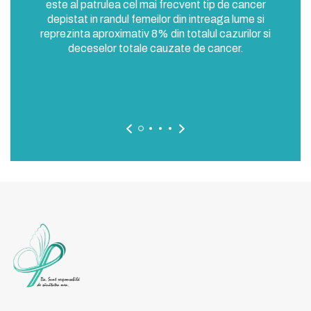
este al patrulea cel mai frecvent tip de cancer
or de
ca
depistat in randul femeilor din intreaga lume si
este
reprezinta aproximativ 8% din totalul cazurilor si
nitale
deceselor totale cauzate de cancer.