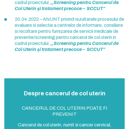
cadrul proiectului „
„Screening pentru Cancerul de
Col Uterin și tratament precoce – SCCUT”
20.04.2022 – ANUNT privind rezultatele procesului de
evaluare si selectie a centrelor de informare, consiliere
si recoltare pentru furnizarea de servicii medicale de
preventie/screening pentru cancerul de col uterin in
cadrul proiectului „
„Screening pentru Cancerul de
Col Uterin și tratament precoce – SCCUT”
Despre cancerul de col uterin
de
CANCERUL DE COL UTERIN POATE FI
Ca
n. La
PREVENIT
mod
20 
Cancerul de col uterin, numit si cancer cervical,
e de
c