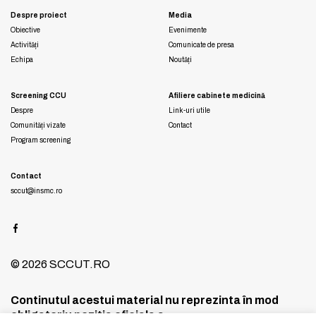
Despre proiect
Media
Obiective
Evenimente
Activități
Comunicate de presa
Echipa
Noutăți
Screening CCU
Afiliere cabinete medicină
Despre
Link-uri utile
Comunități vizate
Contact
Program screening
Contact
sccut@insmc.ro
© 2026 SCCUT.RO
Continutul acestui material nu reprezinta în mod
obligatoriu pozitia oficiala a