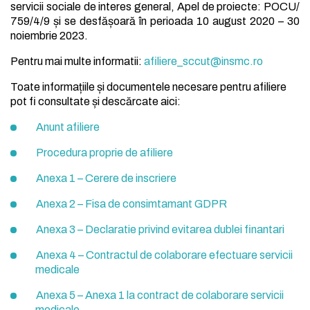
servicii sociale de interes general, Apel de proiecte: POCU/
759/4/9 și se desfășoară în perioada 10 august 2020 – 30
noiembrie 2023.
Pentru mai multe informatii:
afiliere_sccut@insmc.ro
Toate informațiile și documentele necesare pentru afiliere
pot fi consultate și descărcate aici:
Anunt afiliere
Procedura proprie de afiliere
Anexa 1 – Cerere de inscriere
Anexa 2 – Fisa de consimtamant GDPR
Anexa 3 – Declaratie privind evitarea dublei finantari
Anexa 4 – Contractul de colaborare efectuare servicii
medicale
Anexa 5
–
Anexa 1 la contract de colaborare servicii
medicale