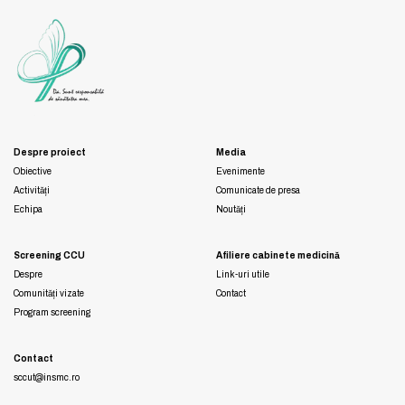
Despre proiect
Media
Obiective
Evenimente
Activități
Comunicate de presa
Echipa
Noutăți
Screening CCU
Afiliere cabinete medicină
Despre
Link-uri utile
Comunități vizate
Contact
Program screening
Contact
sccut@insmc.ro